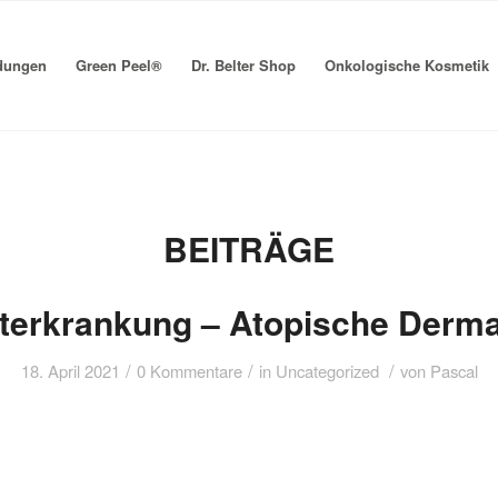
dungen
Green Peel®
Dr. Belter Shop
Onkologische Kosmetik
BEITRÄGE
terkrankung – Atopische Dermat
/
/
/
18. April 2021
0 Kommentare
in
Uncategorized
von
Pascal