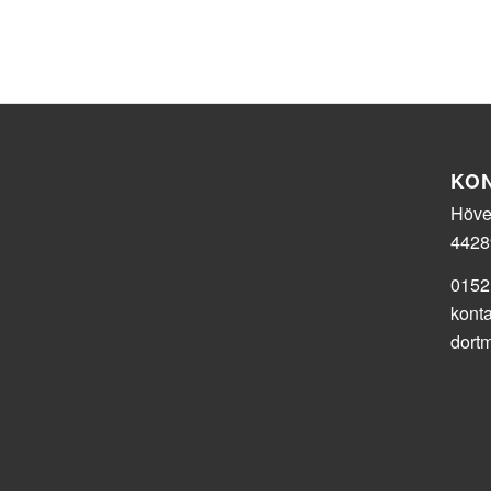
KO
Hövel
4428
0152
kont
dort