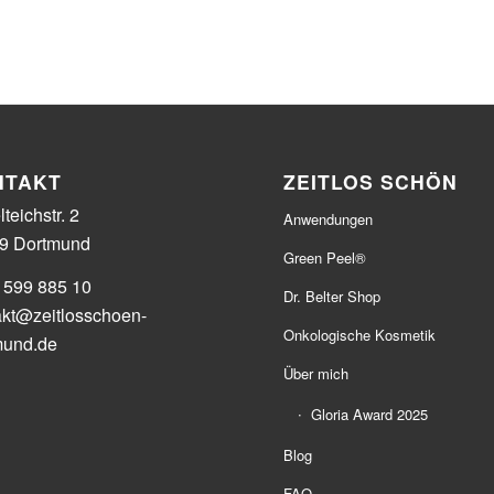
NTAKT
ZEITLOS SCHÖN
teichstr. 2
Anwendungen
9 Dortmund
Green Peel®
 599 885 10
Dr. Belter Shop
akt@zeitlosschoen-
Onkologische Kosmetik
mund.de
Über mich
Gloria Award 2025
Blog
FAQ