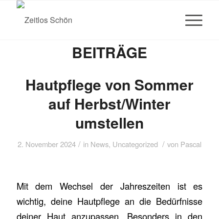
BEITRÄGE
Hautpflege von Sommer
auf Herbst/Winter
umstellen
/
/
2. November 2024
in
News
,
Uncategorized
von
Pascal
Mit dem Wechsel der Jahreszeiten ist es
wichtig, deine Hautpflege an die Bedürfnisse
deiner Haut anzupassen. Besonders in den