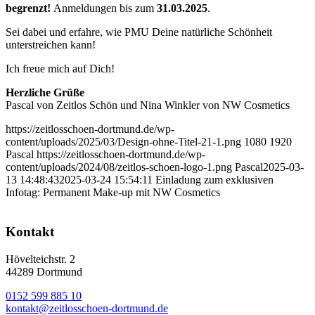
begrenzt!
Anmeldungen bis zum
31.03.2025
.
Sei dabei und erfahre, wie PMU Deine natürliche Schönheit
unterstreichen kann!
Ich freue mich auf Dich!
Herzliche Grüße
Pascal von Zeitlos Schön und Nina Winkler von NW Cosmetics
https://zeitlosschoen-dortmund.de/wp-
content/uploads/2025/03/Design-ohne-Titel-21-1.png
1080
1920
Pascal
https://zeitlosschoen-dortmund.de/wp-
content/uploads/2024/08/zeitlos-schoen-logo-1.png
Pascal
2025-03-
13 14:48:43
2025-03-24 15:54:11
Einladung zum exklusiven
Infotag: Permanent Make-up mit NW Cosmetics
Kontakt
Hövelteichstr. 2
44289 Dortmund
0152 599 885 10
kontakt@zeitlosschoen-dortmund.de