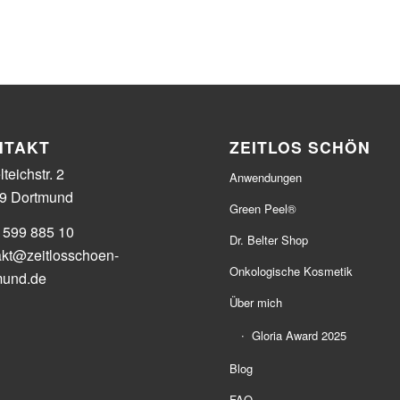
NTAKT
ZEITLOS SCHÖN
teichstr. 2
Anwendungen
9 Dortmund
Green Peel®
 599 885 10
Dr. Belter Shop
akt@zeitlosschoen-
Onkologische Kosmetik
mund.de
Über mich
Gloria Award 2025
Blog
FAQ