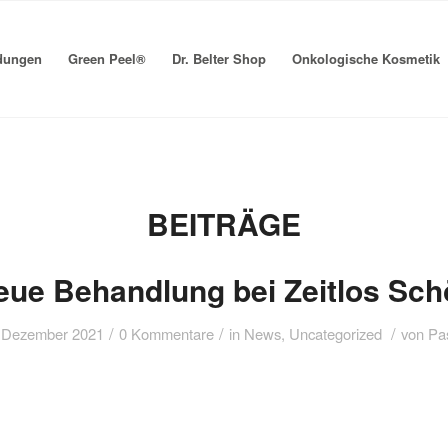
dungen
Green Peel®
Dr. Belter Shop
Onkologische Kosmetik
BEITRÄGE
eue Behandlung bei Zeitlos Sch
/
/
/
 Dezember 2021
0 Kommentare
in
News
,
Uncategorized
von
Pa