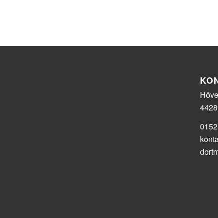
KO
Hövel
4428
0152
kont
dort