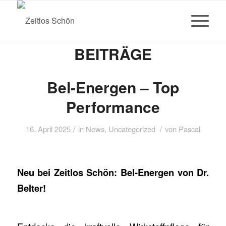
BEITRÄGE
Bel-Energen – Top
Performance
/
/
16. April 2025
in
News
,
Uncategorized
von
Pascal
Neu bei Zeitlos Schön: Bel-Energen von Dr.
Belter!