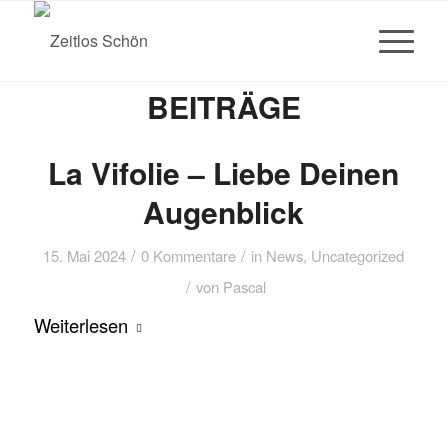
BEITRÄGE
La Vifolie – Liebe Deinen
Augenblick
/
/
15. Mai 2024
0 Kommentare
in
News
,
Uncategorized
/
von
Pascal
Weiterlesen