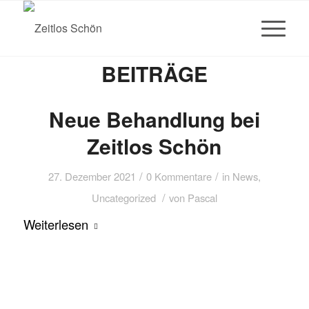
BEITRÄGE
Neue Behandlung bei
Zeitlos Schön
/
/
27. Dezember 2021
0 Kommentare
in
News
,
/
Uncategorized
von
Pascal
Weiterlesen